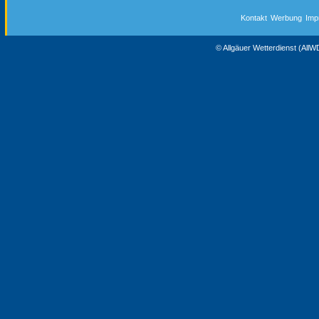
Kontakt
Werbung
Imp
© Allgäuer Wetterdienst (All