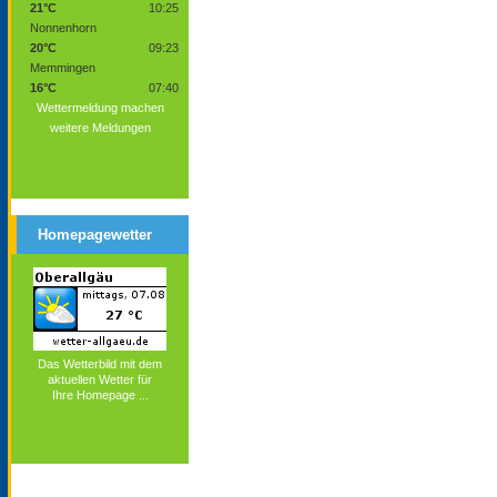
21°C
10:25
Nonnenhorn
20°C
09:23
Memmingen
16°C
07:40
Wettermeldung machen
weitere Meldungen
Homepagewetter
Das Wetterbild mit dem
aktuellen Wetter für
Ihre Homepage ...