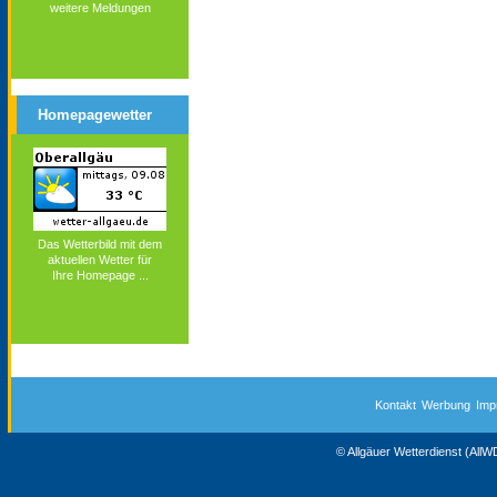
weitere Meldungen
Homepagewetter
Das Wetterbild mit dem
aktuellen Wetter für
Ihre Homepage ...
Kontakt
Werbung
Imp
© Allgäuer Wetterdienst (All