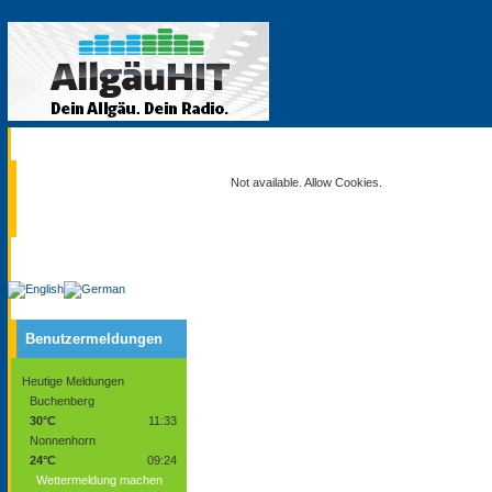
Aktuell
Not available. Allow Cookies.
Service
Benutzermeldungen
Heutige Meldungen
Buchenberg
30°C
11:33
Nonnenhorn
24°C
09:24
Wettermeldung machen