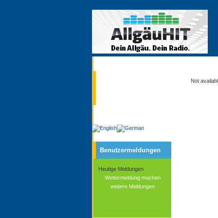
Aktuell
Not availab
Service
Benutzermeldungen
Heutige Meldungen
Wettermeldung machen
weitere Meldungen