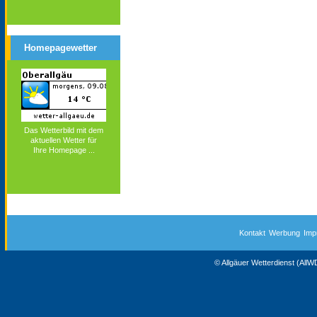
Homepagewetter
Das Wetterbild mit dem
aktuellen Wetter für
Ihre Homepage ...
Kontakt
Werbung
Imp
© Allgäuer Wetterdienst (All