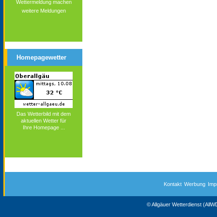
Wettermeldung machen
weitere Meldungen
Homepagewetter
Das Wetterbild mit dem
aktuellen Wetter für
Ihre Homepage ...
Kontakt
Werbung
Imp
© Allgäuer Wetterdienst (All