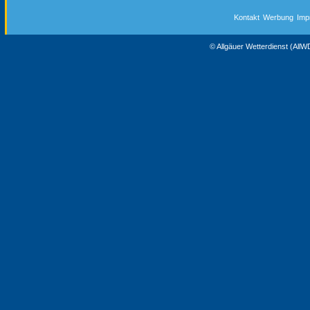
Kontakt
Werbung
Imp
© Allgäuer Wetterdienst (All