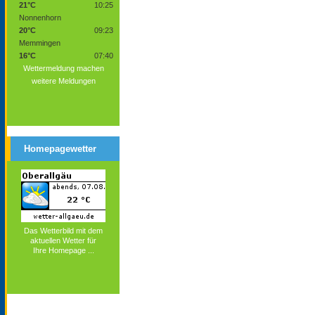
21°C
10:25
Nonnenhorn
20°C
09:23
Memmingen
16°C
07:40
Wettermeldung machen
weitere Meldungen
Homepagewetter
Das Wetterbild mit dem
aktuellen Wetter für
Ihre Homepage ...