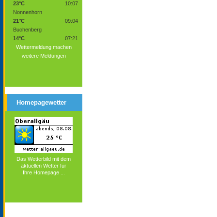
23°C
10:07
Nonnenhorn
21°C
09:04
Buchenberg
14°C
07:21
Wettermeldung machen
weitere Meldungen
Homepagewetter
Das Wetterbild mit dem
aktuellen Wetter für
Ihre Homepage ...