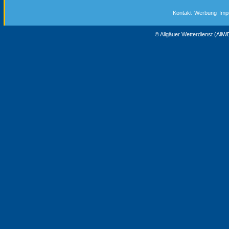
Kontakt
Werbung
Imp
© Allgäuer Wetterdienst (All