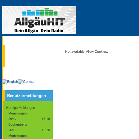
Aktuell
Not available. Allow Cookies.
Service
Benutzermeldungen
Heutige Meldungen
Memmingen
29°C
17:18
Buchenberg
26°C
13:20
Memmingen