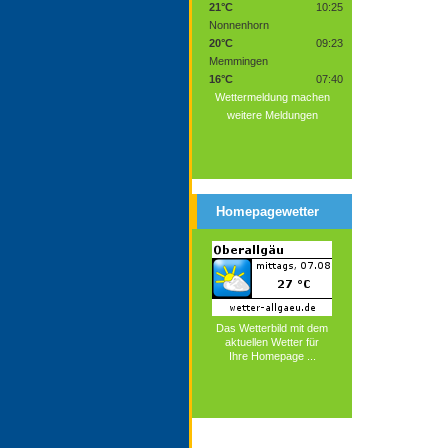
21°C
10:25
Nonnenhorn
20°C
09:23
Memmingen
16°C
07:40
Wettermeldung machen
weitere Meldungen
Homepagewetter
Das Wetterbild mit dem
aktuellen Wetter für
Ihre Homepage ...