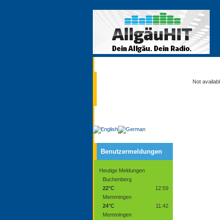
Aktuell
Not availab
Service
Benutzermeldungen
Heutige Meldungen
Buchenberg
22°C
12:59
Memmingen
24°C
11:42
Memmingen