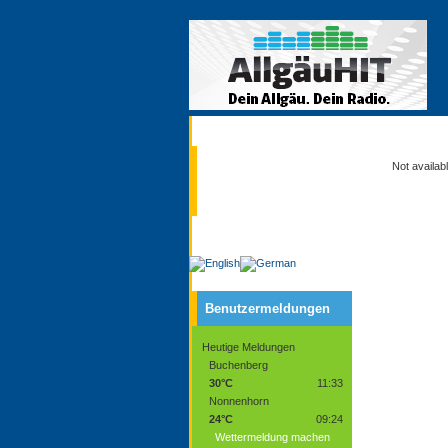
Aktuell
Not availab
Service
Benutzermeldungen
Heutige Meldungen
Buchenberg
30°C
11:33
Nonnenhorn
24°C
09:24
Wettermeldung machen