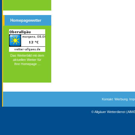
Homepagewetter
Das Wetterbild mit dem
aktuellen Wetter für
Ihre Homepage ...
Kontakt
Werbung
Imp
© Allgäuer Wetterdienst (All