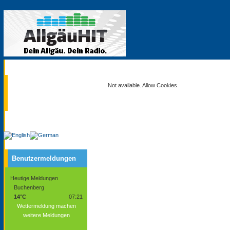
Aktuell
Not available. Allow Cookies.
Service
Benutzermeldungen
Heutige Meldungen
Buchenberg
14°C
07:21
Wettermeldung machen
weitere Meldungen