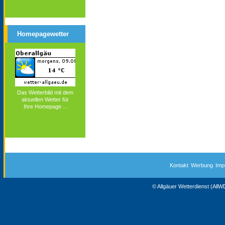
Homepagewetter
Das Wetterbild mit dem
aktuellen Wetter für
Ihre Homepage ...
Kontakt
Werbung
Imp
© Allgäuer Wetterdienst (All