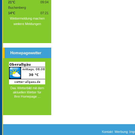
21°C
09:04
Buchenberg
14°C
07:21
Wettermeldung machen
weitere Meldungen
Homepagewetter
Das Wetterbild mit dem
aktuellen Wetter für
Ihre Homepage ...
Kontakt
Werbung
Imp