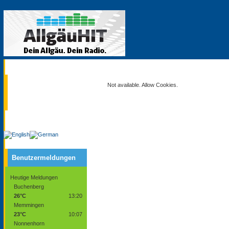
Aktuell
Not available. Allow Cookies.
Service
Benutzermeldungen
Heutige Meldungen
Buchenberg
26°C
13:20
Memmingen
23°C
10:07
Nonnenhorn