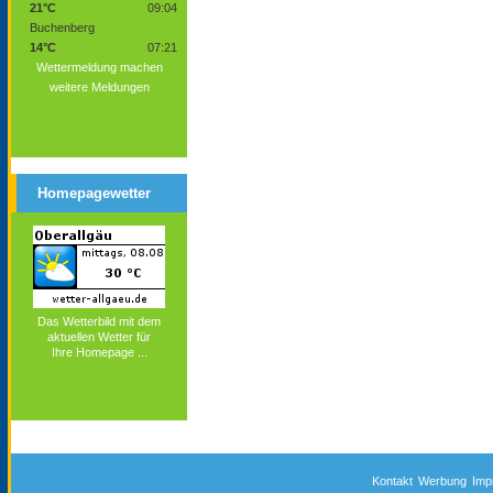
21°C
09:04
Buchenberg
14°C
07:21
Wettermeldung machen
weitere Meldungen
Homepagewetter
Das Wetterbild mit dem
aktuellen Wetter für
Ihre Homepage ...
Kontakt
Werbung
Imp