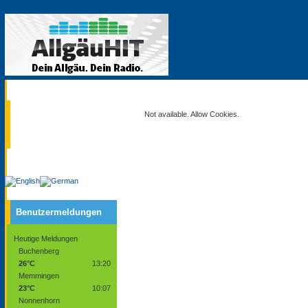
Aktuell
Not available. Allow Cookies.
Service
Benutzermeldungen
Heutige Meldungen
Buchenberg
26°C
13:20
Memmingen
23°C
10:07
Nonnenhorn