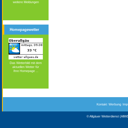
weitere Meldungen
Homepagewetter
Das Wetterbild mit dem
aktuellen Wetter für
Ihre Homepage ...
Kontakt
Werbung
Imp
© Allgäuer Wetterdienst (All