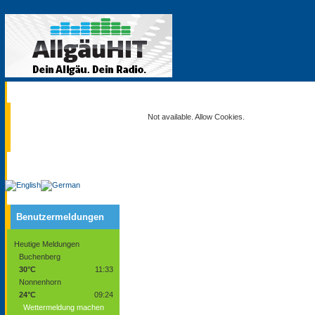
Aktuell
Not available. Allow Cookies.
Service
Benutzermeldungen
Heutige Meldungen
Buchenberg
30°C
11:33
Nonnenhorn
24°C
09:24
Wettermeldung machen