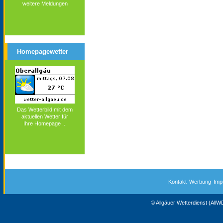
weitere Meldungen
Homepagewetter
Das Wetterbild mit dem
aktuellen Wetter für
Ihre Homepage ...
Kontakt
Werbung
Imp
© Allgäuer Wetterdienst (All