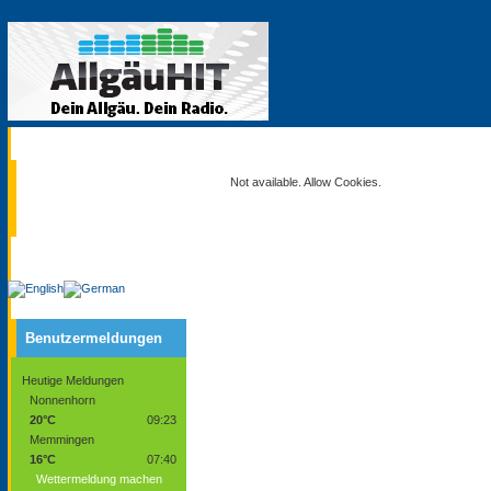
Aktuell
Not available. Allow Cookies.
Service
Benutzermeldungen
Heutige Meldungen
Nonnenhorn
20°C
09:23
Memmingen
16°C
07:40
Wettermeldung machen