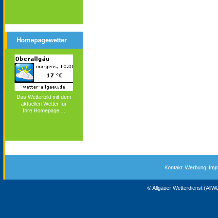
Homepagewetter
Das Wetterbild mit dem
aktuellen Wetter für
Ihre Homepage ...
Kontakt
Werbung
Imp
© Allgäuer Wetterdienst (All