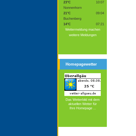
23°C
10:07
Nonnenhorn
21°C
09:04
Buchenberg
14°C
07:21
Wettermeldung machen
weitere Meldungen
Homepagewetter
Das Wetterbild mit dem
aktuellen Wetter für
Ihre Homepage ...