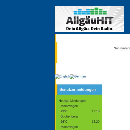
Aktuell
Not availab
Service
Benutzermeldungen
Heutige Meldungen
Memmingen
29°C
17:18
Buchenberg
26°C
13:20
Memmingen