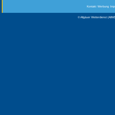
Kontakt
Werbung
Imp
© Allgäuer Wetterdienst (All