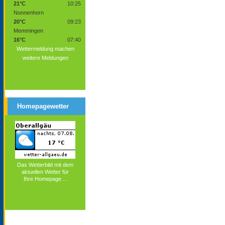
21°C
10:25
Nonnenhorn
20°C
09:23
Memmingen
16°C
07:40
Wettermeldung machen
weitere Meldungen
Homepagewetter
Das Wetterbild mit dem
aktuellen Wetter für
Ihre Homepage ...