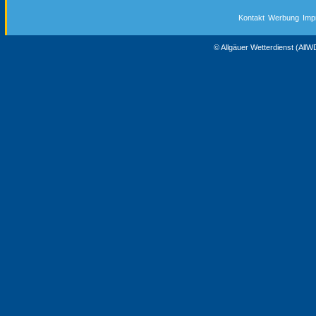
Kontakt
Werbung
Imp
© Allgäuer Wetterdienst (All