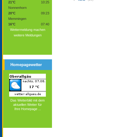
21°C
10:25
Nonnenhorn
20°C
09:23
Memmingen
16°C
07:40
Wettermeldung machen
weitere Meldungen
Homepagewetter
Das Wetterbild mit dem
aktuellen Wetter für
Ihre Homepage ...