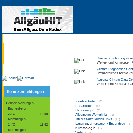
Aktuell
Service
Klimainformationssyste
Wetter- und Klimadaten, 
Climate Diagnostics Cen
umfangreiches Archiv von
National Climate Data C
Wetter- und Klimadatenar
Benutzermeldungen
Satellitenbilder
(9)
Heutige Meldungen
Radarbilder
(10)
Buchenberg
Blitzortungen
(3)
22°C
12:59
Allgemeine Wetterlinks
(3)
Memmingen
Interessante Modell Links
(11)
Langfristvorhersagen / Ensembles
(3)
24°C
11:42
Klimatologie
(3)
Memmingen
Varia
(10)