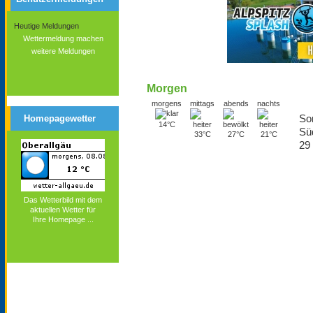
Heutige Meldungen
Wettermeldung machen
weitere Meldungen
Morgen
morgens
mittags
abends
nachts
So
Homepagewetter
14°C
Sü
33°C
27°C
21°C
29
Das Wetterbild mit dem
aktuellen Wetter für
Ihre Homepage ...