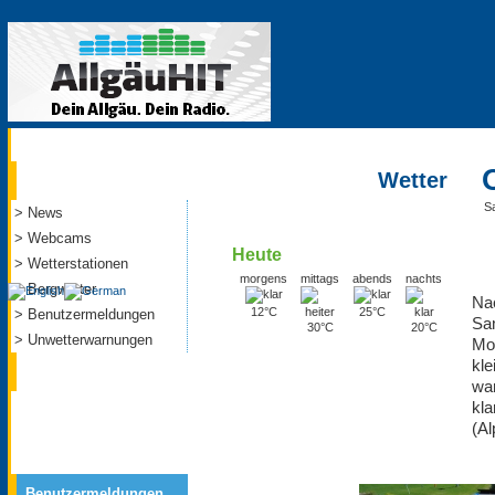
Aktuell
Wetter
S
> News
> Webcams
Heute
> Wetterstationen
morgens
mittags
abends
nachts
> Bergwetter
Na
12°C
25°C
> Benutzermeldungen
Sa
30°C
20°C
> Unwetterwarnungen
Mo
Service
kle
war
kl
(Al
Benutzermeldungen